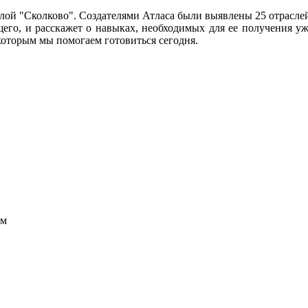
лой "Сколково". Создателями Атласа были выявлены 25 отрасле
го, и расскажет о навыках, необходимых для ее получения у
 которым мы помогаем готовиться сегодня.
ым